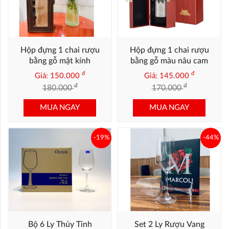
Hộp đựng 1 chai rượu
Hộp đựng 1 chai rượu
bằng gỗ mặt kính
bằng gỗ màu nâu cam
đ
đ
Giá: 150.000
Giá: 145.000
đ
đ
180.000
170.000
MUA NGAY
MUA NGAY
-19%
-44%
Bộ 6 Ly Thủy Tinh
Set 2 Ly Rượu Vang