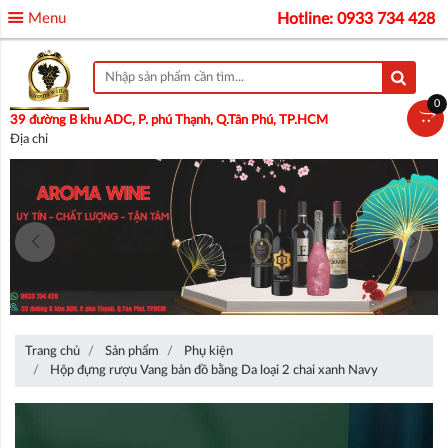
Menu
Hotline: 0933 734 428
0
39 đường B khu ADC, P. phú Thạnh, Q.Tân Phú, TP.HCM
Địa chỉ
Trang chủ
Sản phẩm
Phụ kiện
Hộp đựng rượu Vang bản đồ bằng Da loại 2 chai xanh Navy