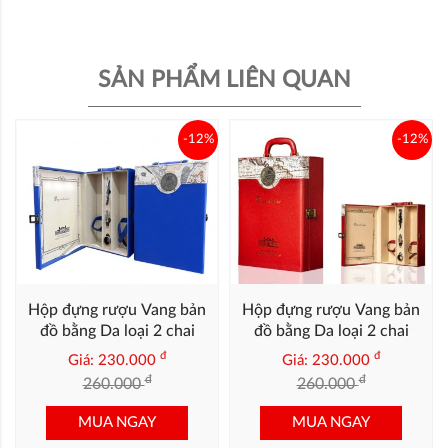
SẢN PHẨM LIÊN QUAN
-12%
-12%
Hộp đựng rượu Vang bản
Hộp đựng rượu Vang bản
đồ bằng Da loại 2 chai
đồ bằng Da loại 2 chai
màu Xanh dương
màu Đỏ
đ
đ
Giá: 230.000
Giá: 230.000
đ
đ
260.000
260.000
MUA NGAY
MUA NGAY