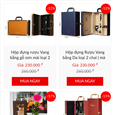
-12%
-12%
Hộp đựng rượu Vang
Hộp đựng Rượu Vang
bằng gỗ sơn mài loại 2
bằng Da loại 2 chai ( màu
chai mặt da bo góc
xanh navy viền vàng)
đ
đ
Giá: 230.000
Giá: 230.000
đ
đ
260.000
260.000
MUA NGAY
MUA NGAY
-17%
-15%