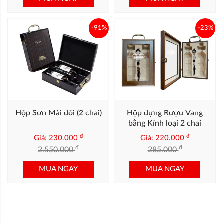
-91%
-23%
Hộp Sơn Mài đôi (2 chai)
Hộp đựng Rượu Vang
bằng Kính loại 2 chai
đ
đ
Giá: 230.000
Giá: 220.000
đ
đ
2.550.000
285.000
MUA NGAY
MUA NGAY