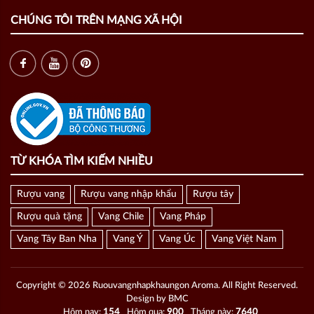
CHÚNG TÔI TRÊN MẠNG XÃ HỘI
TỪ KHÓA TÌM KIẾM NHIỀU
Rượu vang
Rượu vang nhập khẩu
Rượu tây
Rượu quà tặng
Vang Chile
Vang Pháp
Vang Tây Ban Nha
Vang Ý
Vang Úc
Vang Việt Nam
Copyright © 2026 Ruouvangnhapkhaungon Aroma. All Right Reserved.
Design by BMC
Hôm nay:
154
Hôm qua:
900
Tháng này:
7640