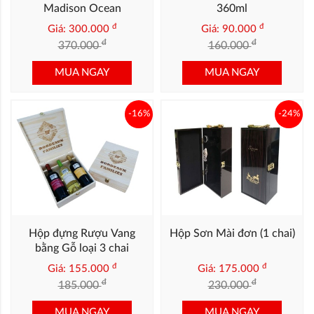
Madison Ocean
360ml
đ
đ
Giá: 300.000
Giá: 90.000
đ
đ
370.000
160.000
MUA NGAY
MUA NGAY
-16%
-24%
Hộp đựng Rượu Vang
Hộp Sơn Mài đơn (1 chai)
bằng Gỗ loại 3 chai
đ
đ
Giá: 155.000
Giá: 175.000
đ
đ
185.000
230.000
MUA NGAY
MUA NGAY