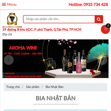
Menu
Hotline: 0933 734 428
0
39 đường B khu ADC, P. phú Thạnh, Q.Tân Phú, TP.HCM
Địa chỉ
Trang chủ
Sản phẩm
Bia Nhật Bản
BIA NHẬT BẢN