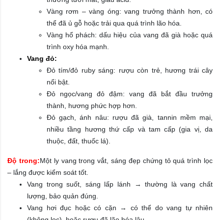
Vàng rơm – vàng óng: vang trưởng thành hơn, có
thể đã ủ gỗ hoặc trải qua quá trình lão hóa.
Vàng hổ phách: dấu hiệu của vang đã già hoặc quá
trình oxy hóa mạnh.
Vang đỏ:
Đỏ tím/đỏ ruby sáng: rượu còn trẻ, hương trái cây
nổi bật.
Đỏ ngọc/vang đỏ đậm: vang đã bắt đầu trưởng
thành, hương phức hợp hơn.
Đỏ gạch, ánh nâu: rượu đã già, tannin mềm mại,
nhiều tầng hương thứ cấp và tam cấp (gia vị, da
thuộc, đất, thuốc lá).
Độ trong:
Một ly vang trong vắt, sáng đẹp chứng tỏ quá trình lọc
– lắng được kiểm soát tốt.
Vang trong suốt, sáng lấp lánh → thường là vang chất
lượng, bảo quản đúng.
Vang hơi đục hoặc có cặn → có thể do vang tự nhiên
(không lọc), hoặc rượu đã lão hóa lâu.