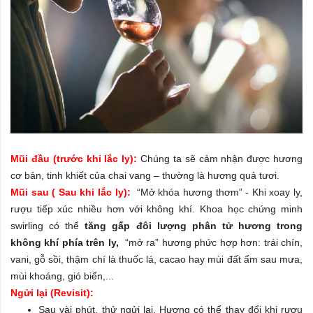
M
ũi đầu (trước khi lắc ly):
Chúng ta sẽ cảm nhận được hương
cơ bản, tinh khiết của chai vang – thường là hương quả tươi.
Mũi sau ( Sau khi lắc ly):
“Mở khóa hương thơm” - Khi xoay ly,
rượu tiếp xúc nhiều hơn với không khí. Khoa học chứng minh
swirling có thể
tăng gấp đôi lượng phân tử hương trong
không khí phía trên ly,
“mở ra” hương phức hợp hơn: trái chín,
vani, gỗ sồi, thậm chí là thuốc lá, cacao hay mùi đất ẩm sau mưa,
mùi khoáng, gió biển,...
Ngửi lại (Revisit):
Sau vài phút, thử ngửi lại. Hương có thể thay đổi khi rượu