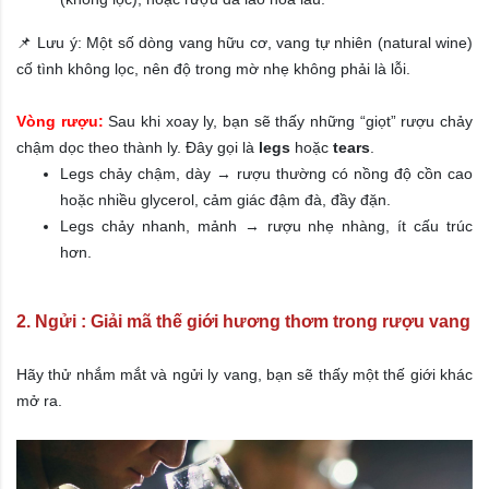
📌 Lưu ý: Một số dòng vang hữu cơ, vang tự nhiên (natural wine)
cố tình không lọc, nên độ trong mờ nhẹ không phải là lỗi.
Vòng rượu:
Sau khi xoay ly, bạn sẽ thấy những “giọt” rượu chảy
chậm dọc theo thành ly. Đây gọi là
legs
hoặc
tears
.
Legs chảy chậm, dày → rượu thường có nồng độ cồn cao
hoặc nhiều glycerol, cảm giác đậm đà, đầy đặn.
Legs chảy nhanh, mảnh → rượu nhẹ nhàng, ít cấu trúc
hơn.
2. Ngửi : Giải mã thế giới hương thơm trong rượu vang
Hãy thử nhắm mắt và ngửi ly vang, bạn sẽ thấy một thế giới khác
mở ra.