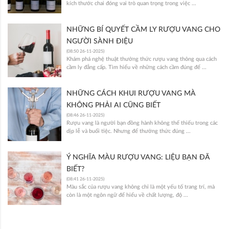
kích thước chai đóng vai trò quan trọng trong việc ...
NHỮNG BÍ QUYẾT CẦM LY RƯỢU VANG CHO
NGƯỜI SÀNH ĐIỆU
(08:50 26-11-2025)
Khám phá nghệ thuật thưởng thức rượu vang thông qua cách
cầm ly đẳng cấp. Tìm hiểu về những cách cầm đúng để ...
NHỮNG CÁCH KHUI RƯỢU VANG MÀ
KHÔNG PHẢI AI CŨNG BIẾT
(08:46 26-11-2025)
Rượu vang là người bạn đồng hành không thể thiếu trong các
dịp lễ và buổi tiệc. Nhưng để thưởng thức đúng ...
Ý NGHĨA MÀU RƯỢU VANG: LIỆU BẠN ĐÃ
BIẾT?
(08:41 26-11-2025)
Màu sắc của rượu vang không chỉ là một yếu tố trang trí, mà
còn là một ngôn ngữ để hiểu về chất lượng, độ ...