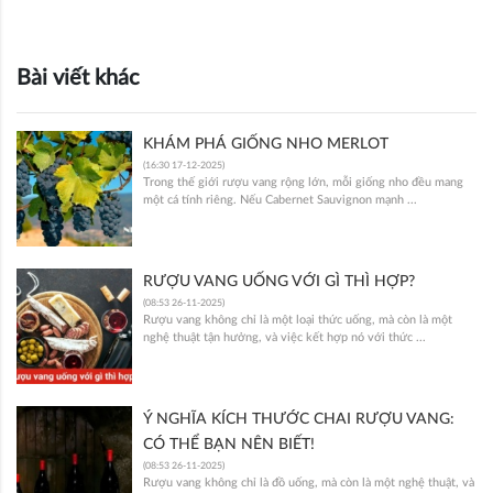
Bài viết khác
KHÁM PHÁ GIỐNG NHO MERLOT
(16:30 17-12-2025)
Trong thế giới rượu vang rộng lớn, mỗi giống nho đều mang
một cá tính riêng. Nếu Cabernet Sauvignon mạnh ...
RƯỢU VANG UỐNG VỚI GÌ THÌ HỢP?
(08:53 26-11-2025)
Rượu vang không chỉ là một loại thức uống, mà còn là một
nghệ thuật tận hưởng, và việc kết hợp nó với thức ...
Ý NGHĨA KÍCH THƯỚC CHAI RƯỢU VANG:
CÓ THỂ BẠN NÊN BIẾT!
(08:53 26-11-2025)
Rượu vang không chỉ là đồ uống, mà còn là một nghệ thuật, và