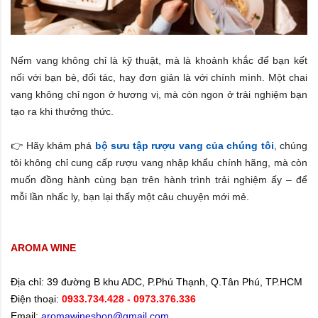
Nếm vang không chỉ là kỹ thuật, mà là khoảnh khắc để bạn kết
nối với bạn bè, đối tác, hay đơn giản là với chính mình. Một chai
vang không chỉ ngon ở hương vị, mà còn ngon ở trải nghiệm bạn
tạo ra khi thưởng thức.
👉 H
ãy khám phá
bộ sưu tập rượu vang của chúng tôi
, chúng
tôi không chỉ cung cấp rượu vang nhập khẩu chính hãng, mà còn
muốn đồng hành cùng bạn trên hành trình trải nghiệm ấy – để
mỗi lần nhấc ly, bạn lại thấy một câu chuyện mới mẻ.
AROMA WINE
Địa chỉ:
39 đường B khu ADC, P.Phú Thạnh, Q.Tân Phú, TP.HCM
Điện thoại:
0933.734.428
- 0973.376.336
Email:
aromawineshop@gmail.com