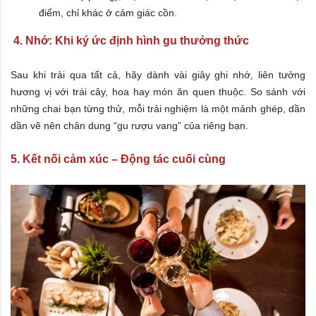
điểm, chỉ khác ở cảm giác cồn.
4. Nhớ: Khi ký ức định hình gu thưởng thức
Sau khi trải qua tất cả, hãy dành vài giây ghi nhớ, liên tưởng
hương vị với trái cây, hoa hay món ăn quen thuộc. So sánh với
những chai bạn từng thử, mỗi trải nghiệm là một mảnh ghép, dần
dần vẽ nên chân dung “gu rượu vang” của riêng bạn.
5. Kết nối cảm xúc – Động tác cuối cùng