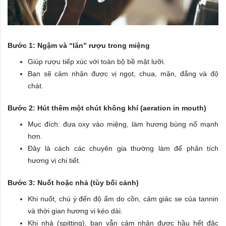
Bước 1: Ngậm và “lăn” rượu trong miệng
Giúp rượu tiếp xúc với toàn bộ bề mặt lưỡi.
Bạn sẽ cảm nhận được vị ngọt, chua, mặn, đắng và độ
chát.
Bước 2: Hút thêm một chút không khí (aeration in mouth)
Mục đích: đưa oxy vào miệng, làm hương bùng nổ mạnh
hơn.
Đây là cách các chuyên gia thường làm để phân tích
hương vị chi tiết.
Bước 3: Nuốt hoặc nhả (tùy bối cảnh)
Khi nuốt, chú ý đến độ ấm do cồn, cảm giác se của tannin
và thời gian hương vị kéo dài.
Khi nhả (spitting), bạn vẫn cảm nhận được hầu hết đặc