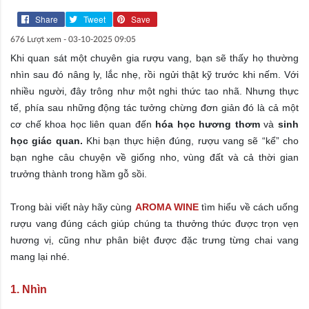
Share
Tweet
Save
676 Lượt xem -
03-10-2025 09:05
Khi quan sát một chuyên gia rượu vang, bạn sẽ thấy họ thường
nhìn sau đó nâng ly, lắc nhẹ, rồi ngửi thật kỹ trước khi nếm. Với
nhiều người, đây trông như một nghi thức tao nhã. Nhưng thực
tế, phía sau những động tác tưởng chừng đơn giản đó là cả một
cơ chế khoa học liên quan đến
hóa học hương thơm
và
sinh
học giác quan.
Khi bạn thực hiện đúng, rượu vang sẽ “kể” cho
bạn nghe câu chuyện về giống nho, vùng đất và cả thời gian
trưởng thành trong hầm gỗ sồi.
Trong bài viết này hãy cùng
AROMA WINE
tìm hiểu về cách uống
rượu vang đúng cách giúp chúng ta thưởng thức được trọn vẹn
hương vị, cũng như phân biệt được đặc trưng từng chai vang
mang lại nhé.
1. Nhìn