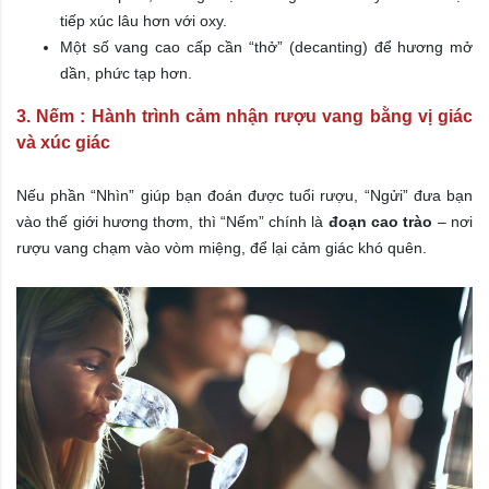
tiếp xúc lâu hơn với oxy.
Một số vang cao cấp cần “thở” (decanting) để hương mở
dần, phức tạp hơn.
3. Nếm : Hành trình cảm nhận rượu vang bằng vị giác
và xúc giác
Nếu phần “Nhìn” giúp bạn đoán được tuổi rượu, “Ngửi” đưa bạn
vào thế giới hương thơm, thì “Nếm” chính là
đoạn cao trào
– nơi
rượu vang chạm vào vòm miệng, để lại cảm giác khó quên.