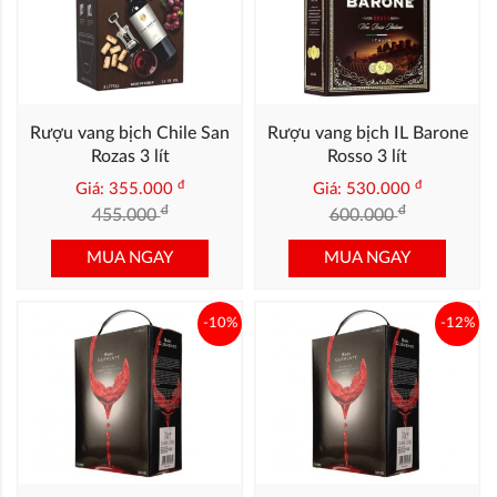
Rượu vang bịch Chile San
Rượu vang bịch IL Barone
Rozas 3 lít
Rosso 3 lít
đ
đ
Giá: 355.000
Giá: 530.000
đ
đ
455.000
600.000
MUA NGAY
MUA NGAY
-10%
-12%