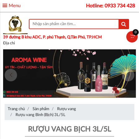
Menu
Hotline: 0933 734 428
0
39 đường B khu ADC, P. phú Thạnh, Q.Tân Phú, TP.HCM
Địa chỉ
Trang chủ
Sản phẩm
Rượu vang
Rượu vang Bình (Bịch) 3L/5L
RƯỢU VANG BỊCH 3L/5L