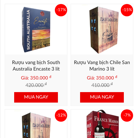
-17%
-15%
Rượu vang bịch South
Rượu Vang bịch Chile San
Australia Encaste 3 lít
Marino 3 lít
đ
đ
Giá: 350.000
Giá: 350.000
đ
đ
420.000
410.000
MUA NGAY
MUA NGAY
-12%
-7%