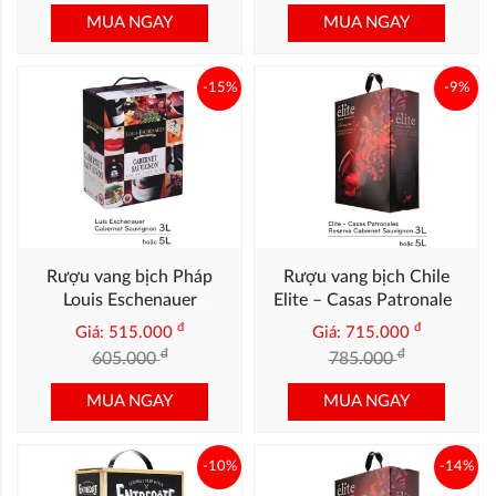
MUA NGAY
MUA NGAY
-15%
-9%
Rượu vang bịch Pháp
Rượu vang bịch Chile
Louis Eschenauer
Elite – Casas Patronales
Cabernet Sauvignon 3L
Reserva Cabernet
đ
đ
Giá: 515.000
Giá: 715.000
Sauvignon 5L
đ
đ
605.000
785.000
MUA NGAY
MUA NGAY
-10%
-14%