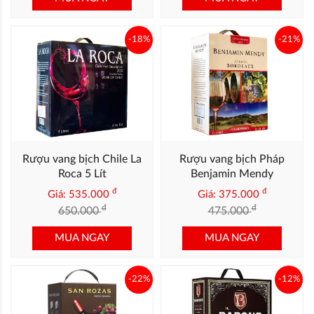
-18%
-21%
Rượu vang bịch Chile La
Rượu vang bịch Pháp
Roca 5 Lít
Benjamin Mendy
đ
đ
Giá: 535.000
Giá: 375.000
đ
đ
650.000
475.000
MUA NGAY
MUA NGAY
-22%
-12%