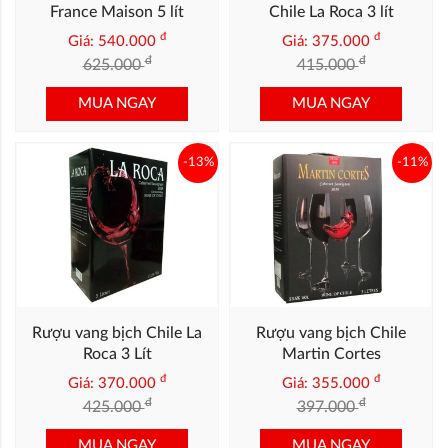
France Maison 5 lít
Chile La Roca 3 lít
đ
đ
Giá: 540.000
Giá: 375.000
đ
đ
625.000
415.000
MUA NGAY
MUA NGAY
-13%
-11%
Rượu vang bịch Chile La
Rượu vang bịch Chile
Roca 3 Lít
Martin Cortes
đ
đ
Giá: 370.000
Giá: 355.000
đ
đ
425.000
397.000
MUA NGAY
MUA NGAY