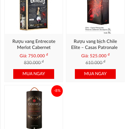
Rượu vang Entrecote
Rượu vang bịch Chile
Merlot Cabernet
Elite – Casas Patronales
Sauvignon 3L (14%)
Reserva Cabernet
đ
đ
Giá: 750.000
Giá: 525.000
Sauvignon 3L (13,5%)
đ
đ
830.000
610.000
MUA NGAY
MUA NGAY
-8%