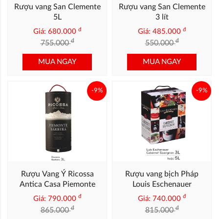
Rượu vang San Clemente
Rượu vang San Clemente
5L
3 lít
đ
đ
Giá: 680.000
Giá: 485.000
đ
đ
755.000
550.000
MUA NGAY
MUA NGAY
-9%
-9%
Rượu Vang Ý Ricossa
Rượu vang bịch Pháp
Antica Casa Piemonte
Louis Eschenauer
Barbera 3L
Cabernet Sauvignon 5L
đ
đ
Giá: 790.000
Giá: 740.000
đ
đ
865.000
815.000