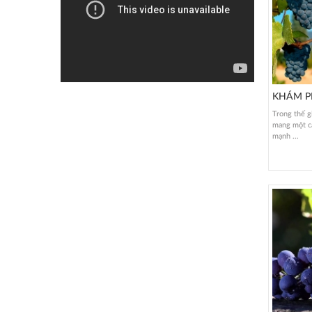
KHÁM P
Trong thế g
mang một cá
mạnh ...