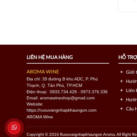
LIÊN HỆ MUA HÀNG
HỖ TR
AROMA WINE
Giới 
Địa chỉ: 39 đường B khu ADC, P. Phú
Hướn
Thạnh, Q. Tân Phú, TP.HCM
Liên 
Điện thoại:
0933.734.428
- 0973.376.336
Email: aromawineshop@gmail.com
Hướn
Website:
Câu H
https://ruouvangnhapkhaungon.com
Copyright © 2026 Ruouvangnhapkhaungon Aroma. All Right Re