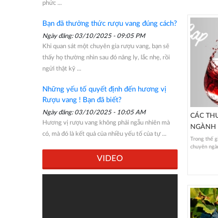
phức ...
Bạn đã thưởng thức rượu vang đúng cách?
Ngày đăng: 03/10/2025 - 09:05 PM
Khi quan sát một chuyên gia rượu vang, bạn sẽ
thấy họ thường nhìn sau đó nâng ly, lắc nhẹ, rồi
ngửi thật kỹ ...
Những yếu tố quyết định đến hương vị
Rượu vang ! Bạn đã biết?
Ngày đăng: 03/10/2025 - 10:05 AM
CÁC TH
Hương vị rượu vang không phải ngẫu nhiên mà
NGÀNH 
có, mà đó là kết quả của nhiều yếu tố của tự ...
Trong thế g
chuyên ngàn
VIDEO