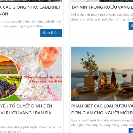
A CÁC GIỐNG NHO: CABERNET
TANNIN TRONG RƯỢU VANG L
NON
Khi nhấp một ngụm rượu vang, bạn từng c
được vị chát đọng lại nơi đầu lưỡi hay cấu t
n rượu vang đỏ, hiếm ai không biết đến cái
X
t Sauvignon – giống nho được ...
Xem thêm
YẾU TỐ QUYẾT ĐỊNH ĐẾN
PHÂN BIỆT CÁC LOẠI RƯỢU V
VỊ RƯỢU VANG ! BẠN ĐÃ
ĐƠN GIẢN CHO NGƯỜI MỚI B
Bạn là người mới tìm hiểu về rượu vang? B
khi nghe đến vang đỏ, vang trắng, vang hồn
ượu vang không phải ngẫu nhiên mà có, mà
X
ả của nhiều yếu ...