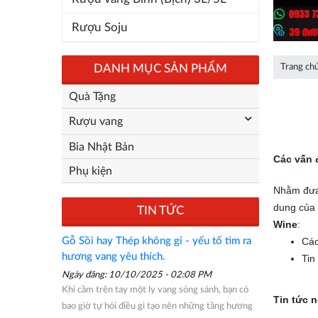
Rượu Soju
DANH MỤC SẢN PHẨM
Trang ch
Quà Tặng
Rượu vang
Bia Nhật Bản
Các vấn 
Phụ kiện
Nhằm đưa 
dung của
TIN TỨC
Wine
:
Gỗ Sồi hay Thép không gỉ - yếu tố tìm ra
Các
hương vang yêu thích.
Tin
Ngày đăng: 10/10/2025 - 02:08 PM
Khi cầm trên tay một ly vang sóng sánh, bạn có
Tin tức 
bao giờ tự hỏi điều gì tạo nên những tầng hương