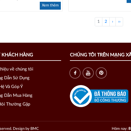
Xem thêm
1
2
›
››
Ợ KHÁCH HÀNG
CHÚNG TÔI TRÊN MẠNG XÃ
thiệu về chúng tôi
g Dẫn Sử Dụng
Hệ Và Góp Ý
g Dẫn Mua Hàng
ỏi Thường Gặp
served. Design by BMC
Hôm nay:
8