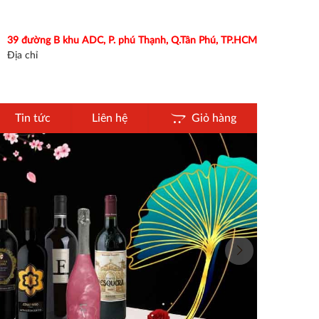
39 đường B khu ADC, P. phú Thạnh, Q.Tân Phú, TP.HCM
Địa chỉ
Tin tức
Liên hệ
Giỏ hàng