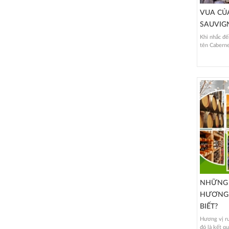
VUA CỦ
SAUVIG
Khi nhắc đế
tên Caberne
NHỮNG 
HƯƠNG 
BIẾT?
Hương vị r
đó là kết qu