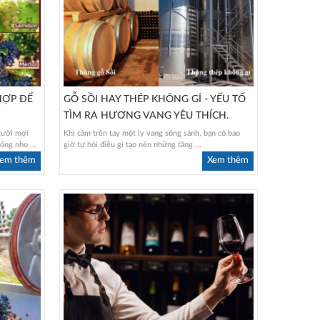
HỢP ĐỂ
GỖ SỒI HAY THÉP KHÔNG GỈ - YẾU TỐ
TÌM RA HƯƠNG VANG YÊU THÍCH.
gười mới
Khi cầm trên tay một ly vang sóng sánh, bạn có bao
ống nho ...
giờ tự hỏi điều gì tạo nên những tầng ...
em thêm
Xem thêm