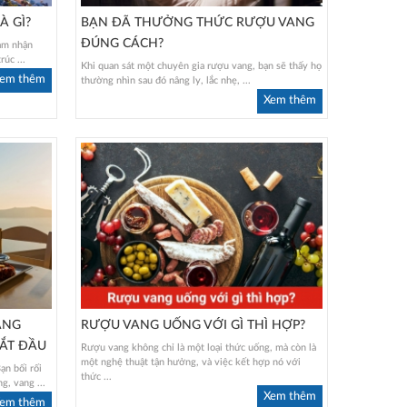
À GÌ?
BẠN ĐÃ THƯỞNG THỨC RƯỢU VANG
ĐÚNG CÁCH?
ảm nhận
rúc ...
Khi quan sát một chuyên gia rượu vang, bạn sẽ thấy họ
em thêm
thường nhìn sau đó nâng ly, lắc nhẹ, ...
Xem thêm
ANG
RƯỢU VANG UỐNG VỚI GÌ THÌ HỢP?
ẮT ĐẦU
Rượu vang không chỉ là một loại thức uống, mà còn là
một nghệ thuật tận hưởng, và việc kết hợp nó với
ạn bối rối
thức ...
g, vang ...
Xem thêm
em thêm