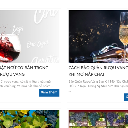
UẬT NGỮ CƠ BẢN TRONG
CÁCH BẢO QUẢN RƯỢU VANG
RƯỢU VANG
KHI MỞ NẮP CHAI
iới rượu vang, có rất nhiều thuật ngữ
Bảo Quản Rượu Vang Sau Khi Mở Nắp Chai
h khiến người mới bắt đầu dễ nhầm ...
Để Giữ Trọn Hương Vị Như Mới Khi bạn m
...
Xem thêm
X