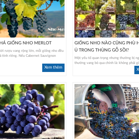
HÁ GIỐNG NHO MERLOT
GIỐNG NHO NÀO CŨNG PHÙ 
Ủ TRONG THÙNG GỖ SỒI?
iới rượu vang rộng lớn, mỗi giống nho đều
 tính riêng. Nếu Cabernet Sauvignon
Một yếu tố quan trọng nhưng thường bị n
thưởng vang bỏ qua chính là: không phải gi
Xem thêm
X