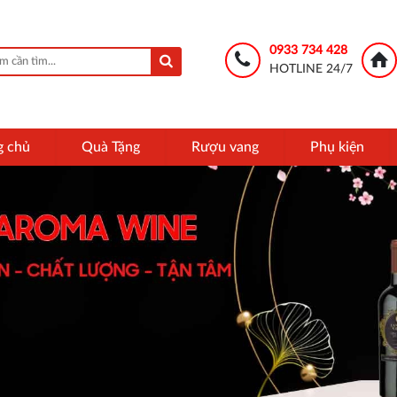
0933 734 428
HOTLINE 24/7
g chủ
Quà Tặng
Rượu vang
Phụ kiện