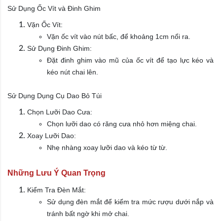
Sử Dụng Ốc Vít và Đinh Ghim
Vặn Ốc Vít:
Vặn ốc vít vào nút bấc, để khoảng 1cm nổi ra.
Sử Dụng Đinh Ghim:
Đặt đinh ghim vào mũ của ốc vít để tạo lực kéo và
kéo nút chai lên.
Sử Dụng Dụng Cụ Dao Bỏ Túi
Chọn Lưỡi Dao Cưa:
Chọn lưỡi dao có răng cưa nhỏ hơn miệng chai.
Xoay Lưỡi Dao:
Nhẹ nhàng xoay lưỡi dao và kéo từ từ.
Những Lưu Ý Quan Trọng
Kiểm Tra Đèn Mắt:
Sử dụng đèn mắt để kiểm tra mức rượu dưới nắp và
tránh bất ngờ khi mở chai.