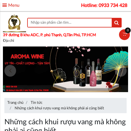
Menu
Hotline: 0933 734 428
0
39 đường B khu ADC, P. phú Thạnh, Q.Tân Phú, TP.HCM
Địa chỉ
Trang chủ
Tin tức
Những cách khui rượu vang mà không phải ai cũng biết
Những cách khui rượu vang mà không
phải ai cũng biết