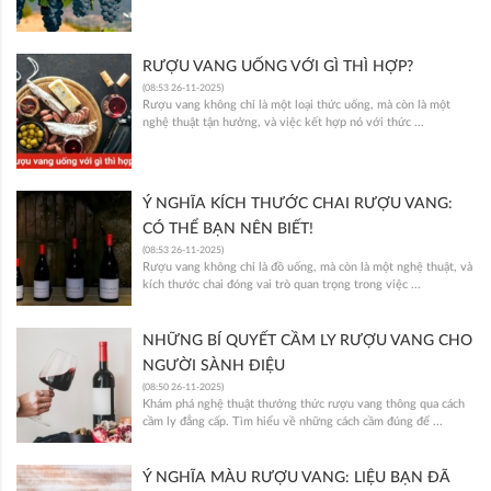
RƯỢU VANG UỐNG VỚI GÌ THÌ HỢP?
(08:53 26-11-2025)
Rượu vang không chỉ là một loại thức uống, mà còn là một
nghệ thuật tận hưởng, và việc kết hợp nó với thức ...
Ý NGHĨA KÍCH THƯỚC CHAI RƯỢU VANG:
CÓ THỂ BẠN NÊN BIẾT!
(08:53 26-11-2025)
Rượu vang không chỉ là đồ uống, mà còn là một nghệ thuật, và
kích thước chai đóng vai trò quan trọng trong việc ...
NHỮNG BÍ QUYẾT CẦM LY RƯỢU VANG CHO
NGƯỜI SÀNH ĐIỆU
(08:50 26-11-2025)
Khám phá nghệ thuật thưởng thức rượu vang thông qua cách
cầm ly đẳng cấp. Tìm hiểu về những cách cầm đúng để ...
Ý NGHĨA MÀU RƯỢU VANG: LIỆU BẠN ĐÃ