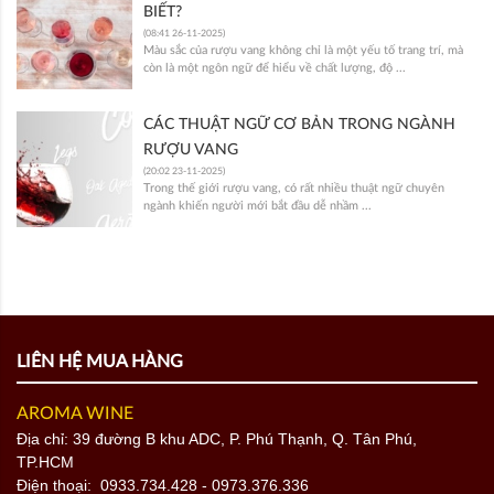
BIẾT?
(08:41 26-11-2025)
Màu sắc của rượu vang không chỉ là một yếu tố trang trí, mà
còn là một ngôn ngữ để hiểu về chất lượng, độ ...
CÁC THUẬT NGỮ CƠ BẢN TRONG NGÀNH
RƯỢU VANG
(20:02 23-11-2025)
Trong thế giới rượu vang, có rất nhiều thuật ngữ chuyên
ngành khiến người mới bắt đầu dễ nhầm ...
LIÊN HỆ MUA HÀNG
AROMA WINE
Địa chỉ: 39 đường B khu ADC, P. Phú Thạnh, Q. Tân Phú,
TP.HCM
Điện thoại:
0933.734.428
- 0973.376.336