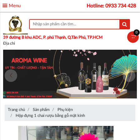
Menu
Hotline: 0933 734 428
0
39 đường B khu ADC, P. phú Thạnh, Q.Tân Phú, TP.HCM
Địa chỉ
Trang chủ
Sản phẩm
Phụ kiện
Hộp đựng 1 chai rượu bằng gỗ mặt kính