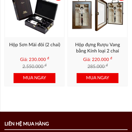
Hộp Sơn Mài đôi (2 chai)
Hộp đựng Rượu Vang
bằng Kính loại 2 chai
đ
đ
Giá: 230.000
Giá: 220.000
đ
đ
2.550.000
285.000
MUA NGAY
MUA NGAY
LIÊN HỆ MUA HÀNG