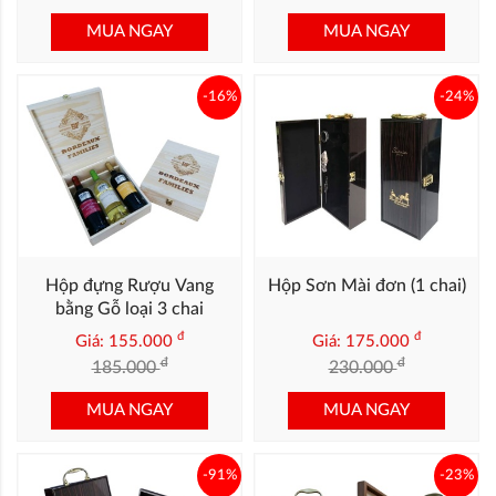
MUA NGAY
MUA NGAY
-16%
-24%
Hộp đựng Rượu Vang
Hộp Sơn Mài đơn (1 chai)
bằng Gỗ loại 3 chai
đ
đ
Giá: 155.000
Giá: 175.000
đ
đ
185.000
230.000
MUA NGAY
MUA NGAY
-91%
-23%