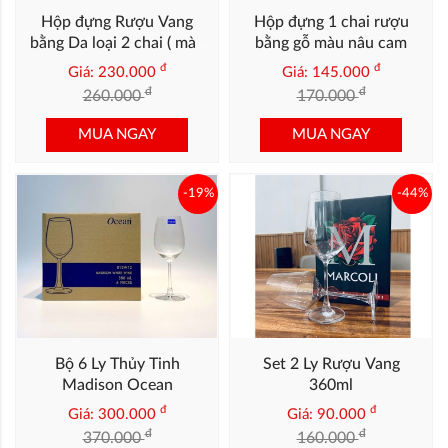
Hộp đựng Rượu Vang
Hộp đựng 1 chai rượu
bằng Da loại 2 chai ( màu
bằng gỗ màu nâu cam
xanh navy viền vàng)
đ
đ
Giá: 230.000
Giá: 145.000
đ
đ
260.000
170.000
MUA NGAY
MUA NGAY
-19%
-44%
Bộ 6 Ly Thủy Tinh
Set 2 Ly Rượu Vang
Madison Ocean
360ml
đ
đ
Giá: 300.000
Giá: 90.000
đ
đ
370.000
160.000