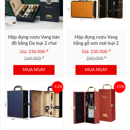
Hộp đựng rượu Vang bản
Hộp đựng rượu Vang
đồ bằng Da loại 2 chai
bằng gỗ sơn mài loại 2
xanh Navy
chai mặt da bo góc
đ
đ
Giá: 230.000
Giá: 230.000
đ
đ
260.000
260.000
MUA NGAY
MUA NGAY
-12%
-15%