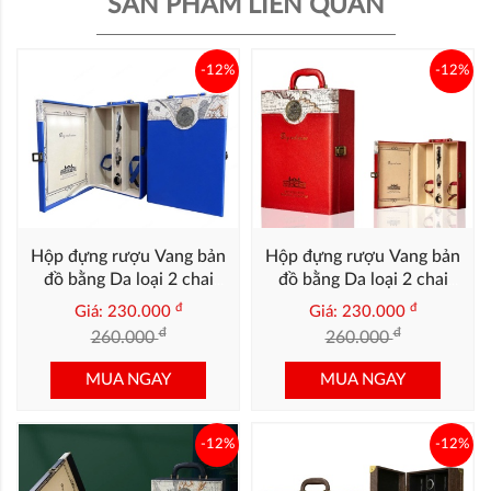
SẢN PHẨM LIÊN QUAN
-12%
-12%
Hộp đựng rượu Vang bản
Hộp đựng rượu Vang bản
đồ bằng Da loại 2 chai
đồ bằng Da loại 2 chai
màu Xanh dương
màu Đỏ
đ
đ
Giá: 230.000
Giá: 230.000
đ
đ
260.000
260.000
MUA NGAY
MUA NGAY
-12%
-12%