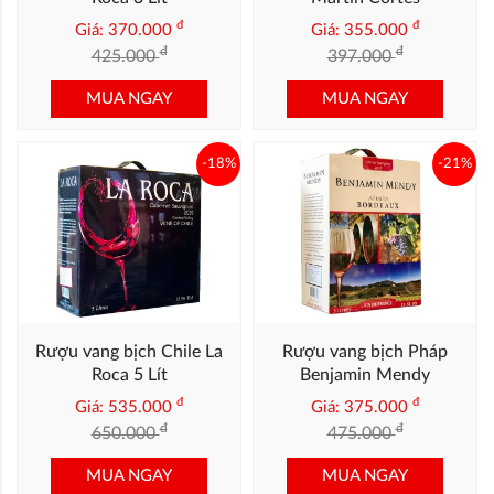
đ
đ
Giá: 370.000
Giá: 355.000
đ
đ
425.000
397.000
MUA NGAY
MUA NGAY
-18%
-21%
Rượu vang bịch Chile La
Rượu vang bịch Pháp
Roca 5 Lít
Benjamin Mendy
đ
đ
Giá: 535.000
Giá: 375.000
đ
đ
650.000
475.000
MUA NGAY
MUA NGAY