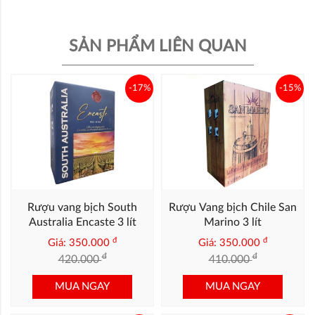
SẢN PHẨM LIÊN QUAN
-17%
-15%
Rượu vang bịch South
Rượu Vang bịch Chile San
Australia Encaste 3 lít
Marino 3 lít
đ
đ
Giá: 350.000
Giá: 350.000
đ
đ
420.000
410.000
MUA NGAY
MUA NGAY