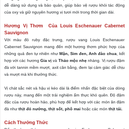
dễ dàng sử dụng và bảo quản, giúp bảo vệ rượu khỏi tác động
của oxy và giữ nguyên hương vị tươi mới trong thời gian dài.
Hương Vị Thơm Của Louis Eschenauer Cabernet
Sauvignon
Với màu đỏ ruby đặc trưng, rượu vang Louis Eschenauer
Cabernet Sauvignon mang đến một hương thơm phức hợp của
những quả đen tự nhiên như
Mận, Sim đen, Anh đào chua
, kết
hợp với các hương
Gia vị
và
Thảo mộc nhẹ
nhàng. Vị rượu đậm
đà với tannin mềm mượt, axit cân bằng, đem lại cảm giác dễ chịu
và mượt mà khi thưởng thức.
Vị chát sắc nét và hậu vị kéo dài là điểm nhấn đặc biệt của dòng
rượu này, mang đến một trải nghiệm ẩm thực khó quên. Độ đậm
đặc của rượu hoàn hảo, phù hợp để kết hợp với các món ăn đậm
đà như
thịt đỏ nướng, thịt sốt, phô mai
hoặc các món
thịt tái.
Cách Thưởng Thức