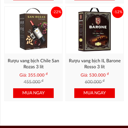
-22%
-12%
Rượu vang bịch Chile San
Rượu vang bịch IL Barone
Rozas 3 lít
Rosso 3 lít
đ
đ
Giá: 355.000
Giá: 530.000
đ
đ
455.000
600.000
MUA NGAY
MUA NGAY