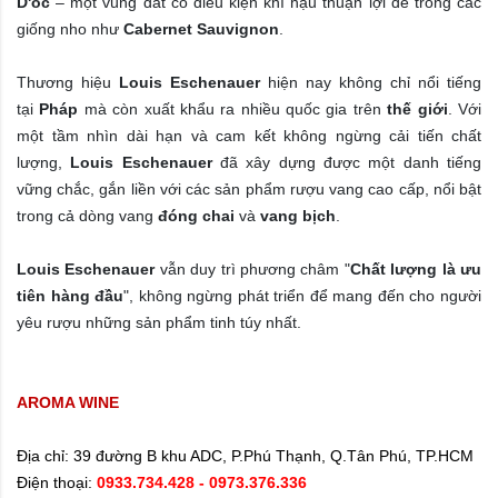
D'oc
– một vùng đất có điều kiện khí hậu thuận lợi để trồng các
giống nho như
Cabernet Sauvignon
.
Thương hiệu
Louis Eschenauer
hiện nay không chỉ nổi tiếng
tại
Pháp
mà còn xuất khẩu ra nhiều quốc gia trên
thế giới
. Với
một tầm nhìn dài hạn và cam kết không ngừng cải tiến chất
lượng,
Louis Eschenauer
đã xây dựng được một danh tiếng
vững chắc, gắn liền với các sản phẩm rượu vang cao cấp, nổi bật
trong cả dòng vang
đóng chai
và
vang bịch
.
Louis Eschenauer
vẫn duy trì phương châm "
Chất lượng là ưu
tiên hàng đầu
", không ngừng phát triển để mang đến cho người
yêu rượu những sản phẩm tinh túy nhất.
AROMA WINE
Địa chỉ:
39 đường B khu ADC, P.Phú Thạnh, Q.Tân Phú, TP.HCM
Điện thoại:
0933.734.428
- 0973.376.336