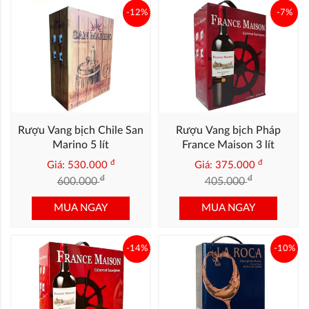
-12%
-7%
Rượu Vang bịch Chile San
Rượu Vang bịch Pháp
Marino 5 lít
France Maison 3 lít
đ
đ
Giá: 530.000
Giá: 375.000
đ
đ
600.000
405.000
MUA NGAY
MUA NGAY
-14%
-10%