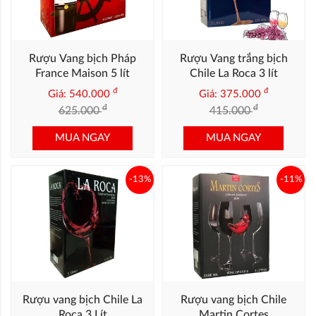
Rượu Vang bịch Pháp
Rượu Vang trắng bịch
France Maison 5 lít
Chile La Roca 3 lít
đ
đ
Giá: 540.000
Giá: 375.000
đ
đ
625.000
415.000
MUA NGAY
MUA NGAY
-13%
-11%
Rượu vang bịch Chile La
Rượu vang bịch Chile
Roca 3 Lít
Martin Cortes