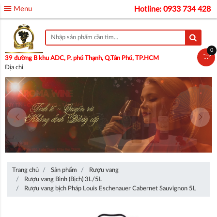
Menu
Hotline: 0933 734 428
0
39 đường B khu ADC, P. phú Thạnh, Q.Tân Phú, TP.HCM
Địa chỉ
Trang chủ
Sản phẩm
Rượu vang
Rượu vang Bình (Bịch) 3L/5L
Rượu vang bịch Pháp Louis Eschenauer Cabernet Sauvignon 5L