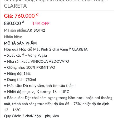
CLARETA
đ
Giá:
760.000
đ
880.000
14% OFF
Mã sản phẩm:
AR_SQT42
Nhãn hiệu:
MÔ TẢ SẢN PHẨM
Hộp quà Hộp Gỗ Mặt Kính 2 chai Vang Ý CLARETA
• Xuất xứ: Ý – Vùng Puglia
• Nhà sản xuất: VINICOLA VEDOVATO
• Giống nho: 100% PRIMITIVO
• Nồng độ: 16%
• Dung tích: 750ml
• Màu sắc: Đỏ ruby sẫm, ánh tím sâu thẳm
• Nhiệt độ phục vụ lý tưởng: 16 – 18°C
• Bảo quản: Đặt chai nằm ngang trong hầm rượu hoặc nơi thoáng
mát, tránh ánh sáng trực tiếp; độ ẩm 65 – 75%, nhiệt độ ổn định
12 – 16°C
Quy Cách: 2 chai/ hộp + phụ kiện