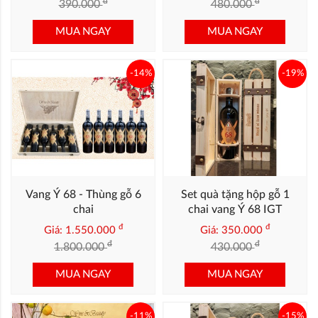
đ
đ
390.000
480.000
MUA NGAY
MUA NGAY
-14%
-19%
Vang Ý 68 - Thùng gỗ 6
Set quà tặng hộp gỗ 1
chai
chai vang Ý 68 IGT
đ
đ
Giá: 1.550.000
Giá: 350.000
đ
đ
1.800.000
430.000
MUA NGAY
MUA NGAY
-11%
-15%