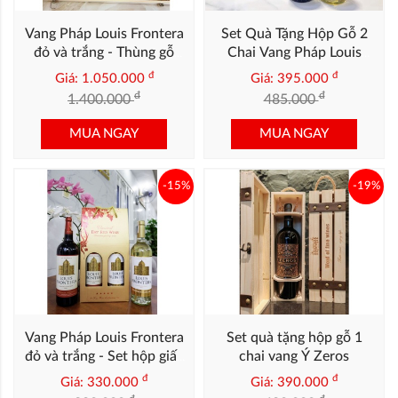
Vang Pháp Louis Frontera
Set Quà Tặng Hộp Gỗ 2
đỏ và trắng - Thùng gỗ
Chai Vang Pháp Louis
Mix 6 chai
Frontera
đ
đ
Giá: 1.050.000
Giá: 395.000
đ
đ
1.400.000
485.000
MUA NGAY
MUA NGAY
-15%
-19%
Vang Pháp Louis Frontera
Set quà tặng hộp gỗ 1
đỏ và trắng - Set hộp giấy
chai vang Ý Zeros
2 chai
đ
đ
Giá: 330.000
Giá: 390.000