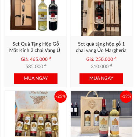
Set Quà Tặng Hộp Gỗ
Set quà tặng hộp gỗ 1
Mặt Kính 2 chai Vang Úc
chai vang Úc Margheria
Margheria
đ
đ
Giá: 465.000
Giá: 250.000
đ
đ
585.000
310.000
MUA NGAY
MUA NGAY
-25%
-19%