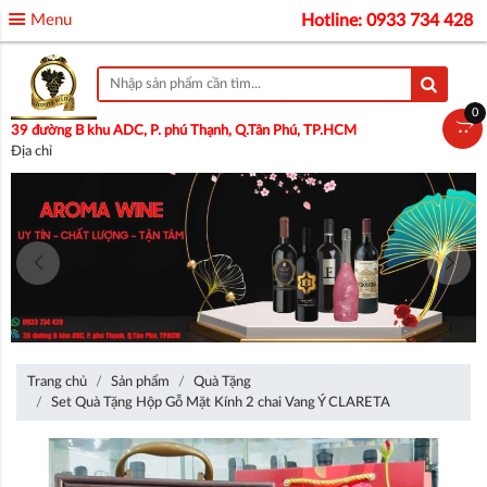
Menu
Hotline: 0933 734 428
0
39 đường B khu ADC, P. phú Thạnh, Q.Tân Phú, TP.HCM
Địa chỉ
Trang chủ
Sản phẩm
Quà Tặng
Set Quà Tặng Hộp Gỗ Mặt Kính 2 chai Vang Ý CLARETA