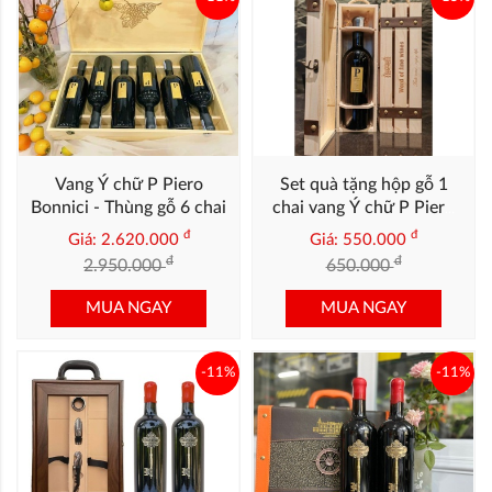
Vang Ý chữ P Piero
Set quà tặng hộp gỗ 1
Bonnici - Thùng gỗ 6 chai
chai vang Ý chữ P Piero
Bonnici
đ
đ
Giá: 2.620.000
Giá: 550.000
đ
đ
2.950.000
650.000
MUA NGAY
MUA NGAY
-11%
-11%