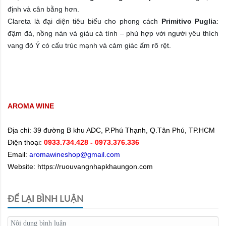
định và cân bằng hơn.
Clareta là đại diện tiêu biểu cho phong cách
Primitivo Puglia
:
đậm đà, nồng nàn và giàu cá tính – phù hợp với người yêu thích
vang đỏ Ý có cấu trúc mạnh và cảm giác ấm rõ rệt.
AROMA WINE
Địa chỉ:
39 đường B khu ADC, P.Phú Thạnh, Q.Tân Phú, TP.HCM
Điện thoại:
0933.734.428
- 0973.376.336
Email:
aromawineshop@gmail.com
Website: https://ruouvangnhapkhaungon.com
ĐỂ LẠI BÌNH LUẬN