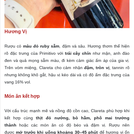
Hương Vị
Rượu có
màu đỏ ruby sẫm
, đậm và sâu. Hương thơm thể hiện
rõ đặc trưng của Primitivo với
trái cây chín
như mận, anh đào
đen và quả mọng sẫm màu, đi kèm cảm giác ấm áp của gia vị.
Trên vòm miệng, Clareta cho cảm nhận
đậm, tròn vị
, tannin rõ
nhưng không khô gắt, hậu vị kéo dài và có độ ấm đặc trưng của
vang 16% vol.
Món ăn kết hợp
Với cấu trúc mạnh mẽ và nồng độ cồn cao, Clareta phù hợp khi
kết hợp cùng
thịt đỏ nướng, bò hầm, phô mai trưởng
thành
hoặc các món ăn có độ béo và đậm vị. Rượu nên
được
mở trước khi uống khoảng 30–45 phút
để hương vị ổn