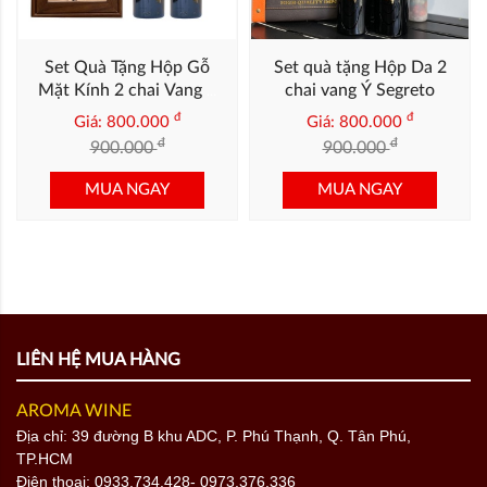
Set Quà Tặng Hộp Gỗ
Set quà tặng Hộp Da 2
Mặt Kính 2 chai Vang Ý
chai vang Ý Segreto
Segreto
đ
đ
Giá: 800.000
Giá: 800.000
đ
đ
900.000
900.000
MUA NGAY
MUA NGAY
LIÊN HỆ MUA HÀNG
AROMA WINE
Địa chỉ: 39 đường B khu ADC, P. Phú Thạnh, Q. Tân Phú,
TP.HCM
Điện thoại:
0933.734.428
- 0973.376.336