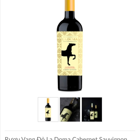
Rượu Vang Đỏ La Doma Cabernet Sauvignon