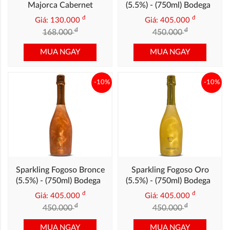
Majorca Cabernet
(5.5%) - (750ml) Bodegas
Sauvignon
Verduguez
đ
đ
Giá: 130.000
Giá: 405.000
đ
đ
168.000
450.000
MUA NGAY
MUA NGAY
-10%
-10%
Sparkling Fogoso Bronce
Sparkling Fogoso Oro
(5.5%) - (750ml) Bodegas
(5.5%) - (750ml) Bodegas
Verduguez
Verduguez
đ
đ
Giá: 405.000
Giá: 405.000
đ
đ
450.000
450.000
MUA NGAY
MUA NGAY