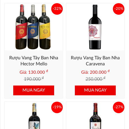
-32%
-20%
Rượu Vang Tây Ban Nha
Rượu Vang Tây Ban Nha
Hector Mello
Caravena
đ
đ
Giá: 130.000
Giá: 200.000
đ
đ
190.000
250.000
MUA NGAY
MUA NGAY
-19%
-27%