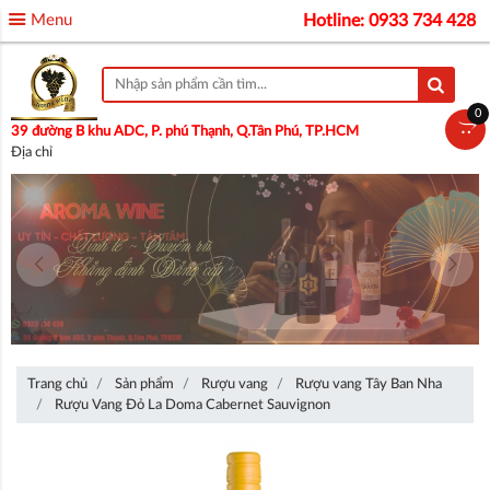
Menu
Hotline: 0933 734 428
0
39 đường B khu ADC, P. phú Thạnh, Q.Tân Phú, TP.HCM
Địa chỉ
Trang chủ
Sản phẩm
Rượu vang
Rượu vang Tây Ban Nha
Rượu Vang Đỏ La Doma Cabernet Sauvignon