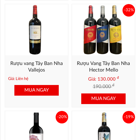
-32%
Rượu vang Tây Ban Nha
Rượu Vang Tây Ban Nha
Vallejos
Hector Mello
đ
Giá: Liên hệ
Giá: 130.000
đ
190.000
MUA NGAY
MUA NGAY
-20%
-19%