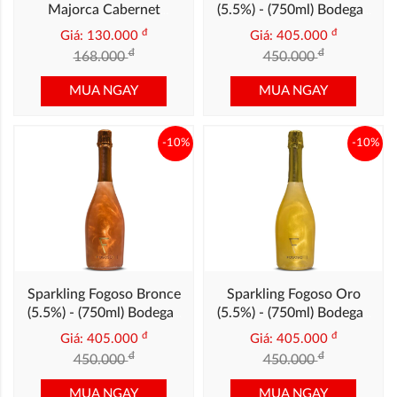
Majorca Cabernet
(5.5%) - (750ml) Bodegas
Sauvignon
Verduguez
đ
đ
Giá: 130.000
Giá: 405.000
đ
đ
168.000
450.000
MUA NGAY
MUA NGAY
-10%
-10%
Sparkling Fogoso Bronce
Sparkling Fogoso Oro
(5.5%) - (750ml) Bodegas
(5.5%) - (750ml) Bodegas
Verduguez
Verduguez
đ
đ
Giá: 405.000
Giá: 405.000
đ
đ
450.000
450.000
MUA NGAY
MUA NGAY