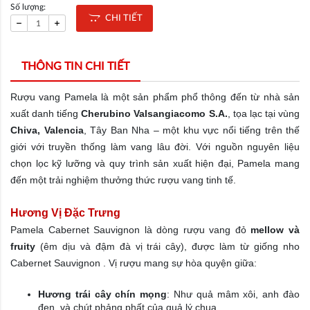
Số lượng:
CHI TIẾT
THÔNG TIN CHI TIẾT
Rượu vang Pamela là một sản phẩm phổ thông đến từ nhà sản
xuất danh tiếng
Cherubino Valsangiacomo S.A.
, tọa lạc tại vùng
Chiva, Valencia
, Tây Ban Nha – một khu vực nổi tiếng trên thế
giới với truyền thống làm vang lâu đời. Với nguồn nguyên liệu
chọn lọc kỹ lưỡng và quy trình sản xuất hiện đại, Pamela mang
đến một trải nghiệm thưởng thức rượu vang tinh tế.
Hương Vị Đặc Trưng
Pamela Cabernet Sauvignon là dòng rượu vang đỏ
mellow và
fruity
(êm dịu và đậm đà vị trái cây), được làm từ giống nho
Cabernet Sauvignon . Vị rượu mang sự hòa quyện giữa:
Hương trái cây chín mọng
: Như quả mâm xôi, anh đào
đen, và chút phảng phất của quả lý chua.