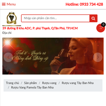
Menu
Hotline: 0933 734 428
0
39 đường B khu ADC, P. phú Thạnh, Q.Tân Phú, TP.HCM
Địa chỉ
Trang chủ
Sản phẩm
Rượu vang
Rượu vang Tây Ban Nha
Rượu Vang Pamela Tây Ban Nha