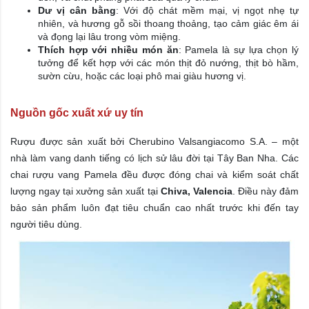
Dư vị cân bằng
: Với độ chát mềm mại, vị ngọt nhẹ tự
nhiên, và hương gỗ sồi thoang thoảng, tạo cảm giác êm ái
và đọng lại lâu trong vòm miệng.
Thích hợp với nhiều món ăn
: Pamela là sự lựa chọn lý
tưởng để kết hợp với các món thịt đỏ nướng, thịt bò hầm,
sườn cừu, hoặc các loại phô mai giàu hương vị.
Nguồn gốc xuất xứ uy tín
Rượu được sản xuất bởi Cherubino Valsangiacomo S.A. – một
nhà làm vang danh tiếng có lịch sử lâu đời tại Tây Ban Nha. Các
chai rượu vang Pamela đều được đóng chai và kiểm soát chất
lượng ngay tại xưởng sản xuất tại
Chiva, Valencia
. Điều này đảm
bảo sản phẩm luôn đạt tiêu chuẩn cao nhất trước khi đến tay
người tiêu dùng.