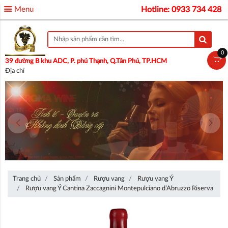
Menu
Hotline: 0933 734 428
0
39 đường B khu ADC, P. phú Thạnh, Q.Tân Phú, TP.HCM
Địa chỉ
Trang chủ
Sản phẩm
Rượu vang
Rượu vang Ý
Rượu vang Ý Cantina Zaccagnini Montepulciano d’Abruzzo Riserva