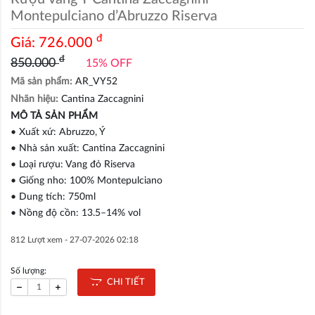
Montepulciano d’Abruzzo Riserva
đ
Giá:
726.000
đ
850.000
15% OFF
Mã sản phẩm:
AR_VY52
Nhãn hiệu:
Cantina Zaccagnini
MÔ TẢ SẢN PHẨM
• Xuất xứ: Abruzzo, Ý
• Nhà sản xuất: Cantina Zaccagnini
• Loại rượu: Vang đỏ Riserva
• Giống nho: 100% Montepulciano
• Dung tích: 750ml
• Nồng độ cồn: 13.5–14% vol
812 Lượt xem -
27-07-2026 02:18
Số lượng:
CHI TIẾT