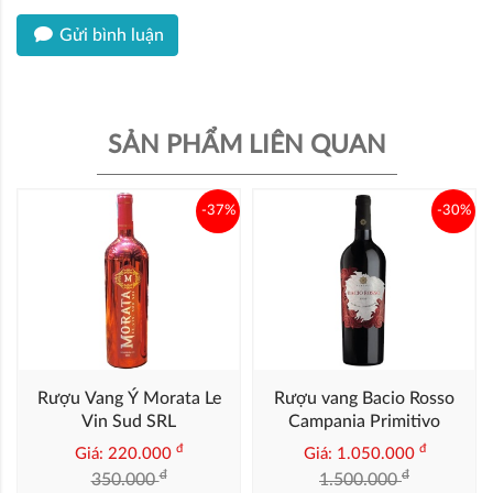
Gửi bình luận
SẢN PHẨM LIÊN QUAN
-37%
-30%
Rượu Vang Ý Morata Le
Rượu vang Bacio Rosso
Vin Sud SRL
Campania Primitivo
đ
đ
Giá: 220.000
Giá: 1.050.000
đ
đ
350.000
1.500.000