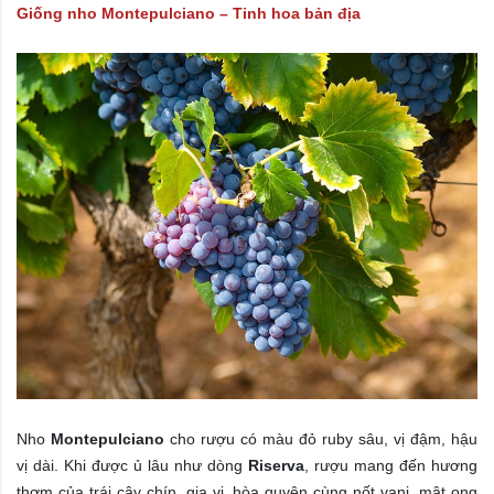
Giống nho Montepulciano – Tinh hoa bản địa
Nho
Montepulciano
cho rượu có màu đỏ ruby sâu, vị đậm, hậu
vị dài. Khi được ủ lâu như dòng
Riserva
, rượu mang đến hương
thơm của trái cây chín, gia vị, hòa quyện cùng nốt vani, mật ong