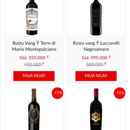
Rượu Vang Ý Terre di
Rượu vang Ý Luccarelli
Mario Montepulciano
Negroamaro
đ
đ
Giá: 350.000
Giá: 399.000
đ
đ
450.000
500.000
MUA NGAY
MUA NGAY
-18%
-18%