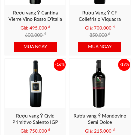
Rượu vang Ý Cantina
Rượu Vang Ý CF
Vierre Vino Rosso D’italia
Collefrisio Viquadra
Montepulciano
đ
đ
Giá: 495.000
Giá: 700.000
D’Abruzzo
đ
đ
600.000
850.000
MUA NGAY
MUA NGAY
-16%
-19%
Rượu vang Ý Qvid
Rượu vang Ý Mondovino
Primitivo Salento IGP
Semi Dolce
2022
đ
đ
Giá: 750.000
Giá: 215.000