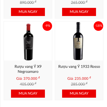
đ
đ
890.000
265.000
MUA NGAY
MUA NGAY
-9%
-18%
Rượu vang Ý X9
Rượu vang Ý 1933 Rosso
Negroamaro
đ
đ
Giá: 370.000
Giá: 235.000
đ
đ
405.000
285.000
MUA NGAY
MUA NGAY