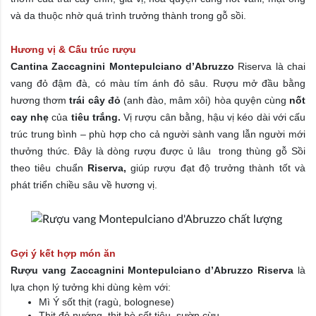
và da thuộc nhờ quá trình trưởng thành trong gỗ sồi.
Hương vị & Cấu trúc
rượu
Cantina Zaccagnini Montepulciano d’Abruzzo
Riserva là chai
vang đỏ đậm đà, có màu tím ánh đỏ sâu. Rượu mở đầu bằng
hương thơm
trái cây đỏ
(anh đào, mâm xôi) hòa quyện cùng
nốt
cay nhẹ
của
tiêu trắng.
Vị rượu cân bằng, hậu vị kéo dài với cấu
trúc trung bình – phù hợp cho cả người sành vang lẫn người mới
thưởng thức. Đây là dòng rượu được ủ lâu trong thùng gỗ Sồi
theo tiêu chuẩn
Riserva,
giúp rượu đạt độ trưởng thành tốt và
phát triển chiều sâu về hương vị.
Gợi ý kết hợp món ăn
Rượu vang Zaccagnini Montepulciano d’Abruzzo Riserva
là
lựa chọn lý tưởng khi dùng kèm với:
Mì Ý sốt thịt (ragù, bolognese)
Thịt đỏ nướng, thịt bò sốt tiêu, sườn cừu