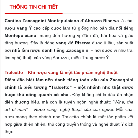
THÔNG TIN CHI TIẾT
Cantina Zaccagnini Montepulciano d’Abruzzo Riserva
là chai
rượu vang Ý
cao cấp được làm từ giống nho bản địa nổi tiếng
Montepulciano
, mang đến hương vị đậm đà, hài hòa và giàu
tầng hương. Đây là dòng
vang đỏ Riserva
được ủ lâu, sản xuất
bởi
nhà làm rượu danh tiếng Zaccagnini
– nơi được ví như trái
tim nghệ thuật của vùng Abruzzo, miền Trung nước Ý.
Tralcetto – Khi rượu vang là một tác phẩm nghệ thuật
Điểm đặc biệt làm nên danh tiếng toàn cầu của Zaccagnini
chính là biểu tượng “Tralcetto” – một nhánh nho thật được
buộc thủ công quanh cổ chai.
Đây không chỉ là dấu ấn nhận
diện thương hiệu, mà còn là tuyên ngôn nghệ thuật:
“Wine, the
art of man” – Rượu vang, nghệ thuật của con người
. Mỗi chai
rượu mang theo nhánh nho Tralcetto chính là một tác phẩm kết
hợp giữa thiên nhiên, thủ công truyền thống và nghệ thuật Ý đích
thực.