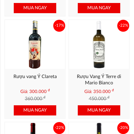
MUA NGAY
MUA NGAY
-17%
-22%
Rượu vang Ý Clareta
Rượu Vang Ý Terre di
Mario Bianco
đ
đ
Giá: 300.000
Giá: 350.000
đ
đ
360.000
450.000
MUA NGAY
MUA NGAY
-22%
-20%