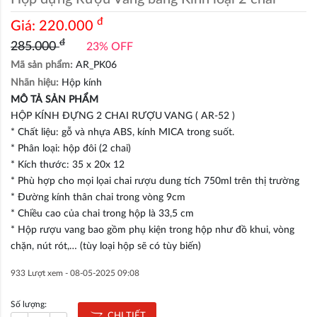
đ
Giá:
220.000
đ
285.000
23% OFF
Mã sản phẩm:
AR_PK06
Nhãn hiệu:
Hộp kính
MÔ TẢ SẢN PHẨM
HỘP KÍNH ĐỰNG 2 CHAI RƯỢU VANG ( AR-52 )
* Chất liệu: gỗ và nhựa ABS, kính MICA trong suốt.
* Phân loại: hộp đôi (2 chai)
* Kích thước: 35 x 20x 12
* Phù hợp cho mọi lọai chai rượu dung tích 750ml trên thị trường
* Đường kính thân chai trong vòng 9cm
* Chiều cao của chai trong hộp là 33,5 cm
* Hộp rượu vang bao gồm phụ kiện trong hộp như đồ khui, vòng
chặn, nút rót,… (tùy loại hộp sẽ có tùy biến)
933 Lượt xem -
08-05-2025 09:08
Số lượng:
CHI TIẾT