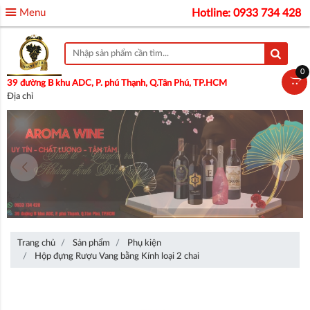
Menu
Hotline: 0933 734 428
0
39 đường B khu ADC, P. phú Thạnh, Q.Tân Phú, TP.HCM
Địa chỉ
Trang chủ
Sản phẩm
Phụ kiện
Hộp đựng Rượu Vang bằng Kính loại 2 chai