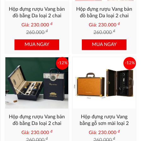
Hộp đựng rượu Vang bản
Hộp đựng rượu Vang bản
đồ bằng Da loại 2 chai
đồ bằng Da loại 2 chai
màu Xanh dương
màu Đỏ
đ
đ
Giá: 230.000
Giá: 230.000
đ
đ
260.000
260.000
MUA NGAY
MUA NGAY
-12%
-12%
Hộp đựng rượu Vang bản
Hộp đựng rượu Vang
đồ bằng Da loại 2 chai
bằng gỗ sơn mài loại 2
xanh Navy
chai mặt da bo góc
đ
đ
Giá: 230.000
Giá: 230.000
đ
đ
260.000
260.000