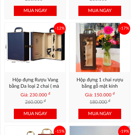
MUA NGAY
MUA NGAY
-12%
-17%
Hộp đựng Rượu Vang
Hộp đựng 1 chai rượu
bằng Da loại 2 chai ( màu
bằng gỗ mặt kính
xanh navy viền vàng)
đ
đ
Giá: 230.000
Giá: 150.000
đ
đ
260.000
180.000
MUA NGAY
MUA NGAY
-15%
-19%