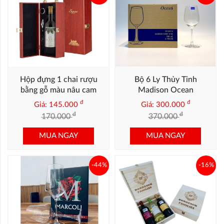
Hộp đựng 1 chai rượu
Bộ 6 Ly Thủy Tinh
bằng gỗ màu nâu cam
Madison Ocean
đ
đ
Giá: 145.000
Giá: 300.000
đ
đ
170.000
370.000
MUA NGAY
MUA NGAY
-44%
-16%