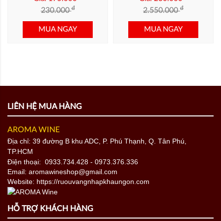
đ
đ
230.000
2.550.000
MUA NGAY
MUA NGAY
LIÊN HỆ MUA HÀNG
AROMA WINE
Địa chỉ: 39 đường B khu ADC, P. Phú Thạnh, Q. Tân Phú,
TP.HCM
Điện thoại:
0933.734.428
- 0973.376.336
Email: aromawineshop@gmail.com
Website: https://ruouvangnhapkhaungon.com
HỖ TRỢ KHÁCH HÀNG