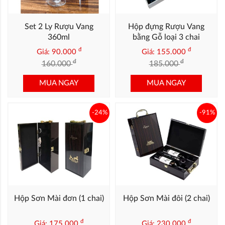
Set 2 Ly Rượu Vang
Hộp đựng Rượu Vang
360ml
bằng Gỗ loại 3 chai
đ
đ
Giá: 90.000
Giá: 155.000
đ
đ
160.000
185.000
MUA NGAY
MUA NGAY
-24%
-91%
Hộp Sơn Mài đơn (1 chai)
Hộp Sơn Mài đôi (2 chai)
đ
đ
Giá: 175.000
Giá: 230.000