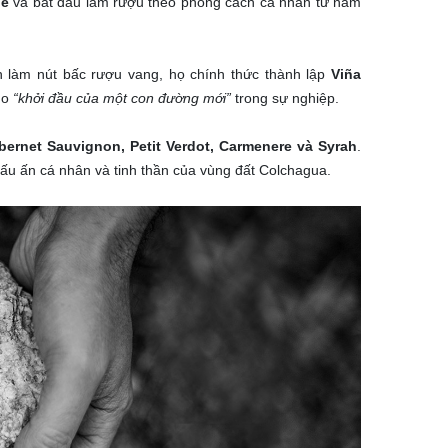
e
và bắt đầu làm rượu theo phong cách cá nhân từ năm
h làm nút bấc rượu vang, họ chính thức thành lập
Viña
ho
“khởi đầu của một con đường mới”
trong sự nghiệp.
bernet Sauvignon, Petit Verdot, Carmenere và Syrah
.
ấu ấn cá nhân và tinh thần của vùng đất Colchagua.