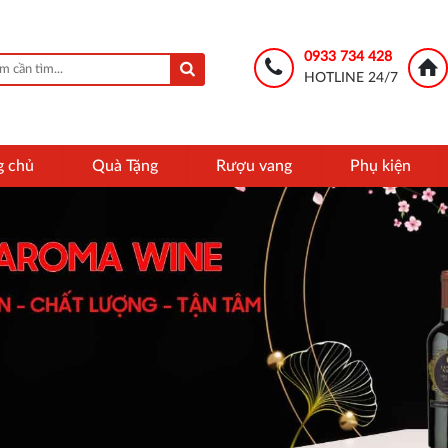
0933 734 428
HOTLINE 24/7
g chủ
Quà Tặng
Rượu vang
Phụ kiện