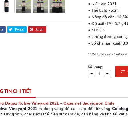
• Niên vụ: 2021
• Thể tích: 750ml
• Nồng độ cồn: 14,6%
• Độ axit (TA): 5,7 g/l (
re
Tweet
Save
• pH: 3,5
• Lượng đường còn lại:
• Số chai sản xuất: 8.
1124 Lượt xem -
16-06-2
Số lượng:
C
 TIN CHI TIẾT
g Dagaz Kolwe Vineyard 2021 – Cabernet Sauvignon Chile
lwe Vineyard 2021
là dòng vang đỏ cao cấp đến từ vùng
Colchag
 Sauvignon
, chai rượu thể hiện sự đậm đà, cân bằng và tinh tế, kết ti