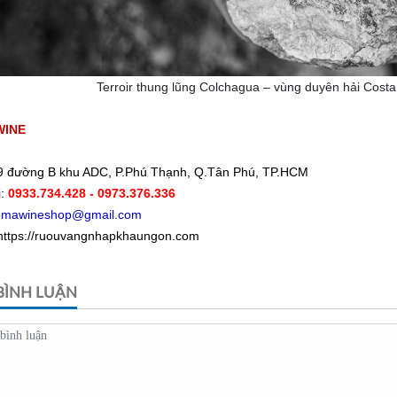
r thung lũng Colchagua – vùng duyên hải Costa, 
WINE
9 đường B khu ADC, P.Phú Thạnh, Q.Tân Phú, TP.HCM
i:
0933.734.428
- 0973.376.336
omawineshop@gmail.com
https://ruouvangnhapkhaungon.com
 BÌNH LUẬN