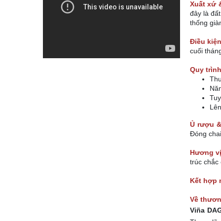
Xuất xứ
đây là đấ
thống giàn
Điều kiệ
cuối thán
Quy trình
Thu
Năn
Tuy
Lên
Ủ rượu 
Đóng chai
Hương v
trúc chắc
Kết hợp 
Về thươn
Viña DA