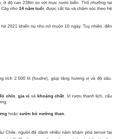
 ở độ cao 238m so với mực nước biển. Thổ nhưỡng tại
h. Cây nho
14 năm tuổi
, được cắt tỉa và chăm sóc theo hệ
 hè 2021 khiến nụ nho nở muộn 10 ngày. Tuy nhiên, đến
g tích 2.500 lít (foudre), giúp tăng hương vị và độ sâu.
 đỏ chín
,
gia vị
và
khoáng chất
. Vị rượu thanh lịch, cấu
ợng.
rừng
hoặc
sườn bò nướng than
.
u Chile, người đã dành nhiều năm khám phá terroir tại