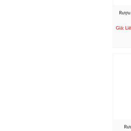
Rượu 
Giá: Li
Rượ