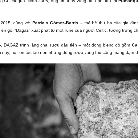
g Colchagua. Năm 2005, ông tìm thấy vùng đất độc đáo tại
Pumanqu
2015, cùng với
Patricio Gómez-Barris
– thế hệ thứ ba của gia đìn
Tên gọi "Dagaz" xuất phát từ một rune của người Celtic, tượng trưng c
, DAGAZ trình làng chai rượu đầu tiên – một dòng blend đỏ gồm
Ca
 nay, họ liên tục tạo nên những dòng rượu vang thủ công mang đậm d