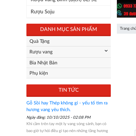
Rượu Soju
DANH MỤC SẢN PHẨM
Trang ch
Quà Tặng
Rượu vang
Bia Nhật Bản
Phụ kiện
TIN TỨC
Gỗ Sồi hay Thép không gỉ - yếu tố tìm ra
hương vang yêu thích.
Ngày đăng: 10/10/2025 - 02:08 PM
Khi cầm trên tay một ly vang sóng sánh, bạn có
bao giờ tự hỏi điều gì tạo nên những tầng hương