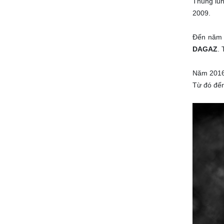
Thung lũn
2009.
Đến năm 
DAGAZ
. 
Năm 2016
Từ đó đến