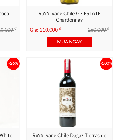
paca
Rượu vang Chile G7 ESTATE
Chardonnay
đ
đ
đ
20.000
Giá: 210.000
260.000
MUA NGAY
-26%
-100%
White
Rượu vang Chile Dagaz Tierras de