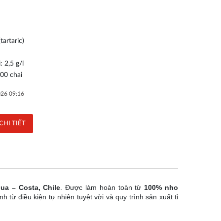
tartaric)
 2,5 g/l
000 chai
026 09:16
HI TIẾT
ua – Costa, Chile
. Được làm hoàn toàn từ
100% nho
nh từ điều kiện tự nhiên tuyệt vời và quy trình sản xuất tỉ