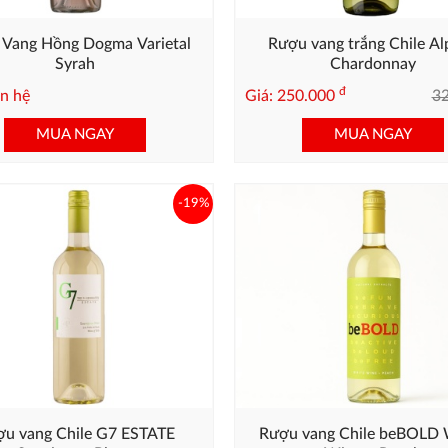
Vang Hồng Dogma Varietal
Rượu vang trắng Chile Al
Syrah
Chardonnay
đ
ên hệ
Giá: 250.000
3
MUA NGAY
MUA NGAY
-19%
u vang Chile G7 ESTATE
Rượu vang Chile beBOLD 