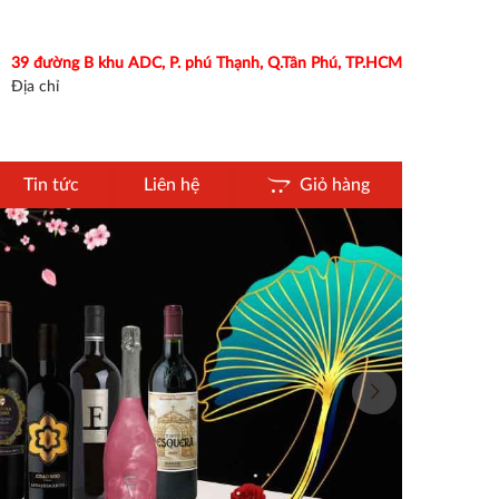
39 đường B khu ADC, P. phú Thạnh, Q.Tân Phú, TP.HCM
Địa chỉ
Tin tức
Liên hệ
Giỏ hàng