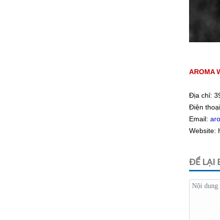
Terroi
AROMA 
Địa chỉ:
3
Điện thoạ
Email:
ar
Website: 
ĐỂ LẠI