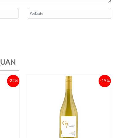
QUAN
-22%
-19%