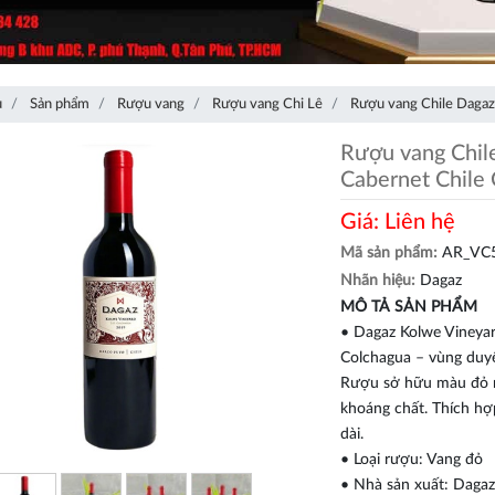
ủ
Sản phẩm
Rượu vang
Rượu vang Chi Lê
Rượu vang Chile Dagaz
Rượu vang Chil
Cabernet Chile
Giá:
Liên hệ
Mã sản phẩm:
AR_VC
Nhãn hiệu:
Dagaz
MÔ TẢ SẢN PHẨM
• Dagaz Kolwe Vineyar
Colchagua – vùng duyê
Rượu sở hữu màu đỏ r
khoáng chất. Thích hợ
dài.
• Loại rượu: Vang đỏ
• Nhà sản xuất: Daga