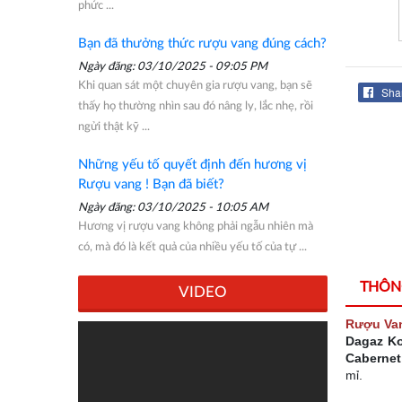
phức ...
Bạn đã thưởng thức rượu vang đúng cách?
Ngày đăng: 03/10/2025 - 09:05 PM
Khi quan sát một chuyên gia rượu vang, bạn sẽ
Sha
thấy họ thường nhìn sau đó nâng ly, lắc nhẹ, rồi
ngửi thật kỹ ...
Những yếu tố quyết định đến hương vị
Rượu vang ! Bạn đã biết?
Ngày đăng: 03/10/2025 - 10:05 AM
Hương vị rượu vang không phải ngẫu nhiên mà
có, mà đó là kết quả của nhiều yếu tố của tự ...
THÔNG
VIDEO
Rượu Van
Dagaz Ko
Cabernet
mỉ.