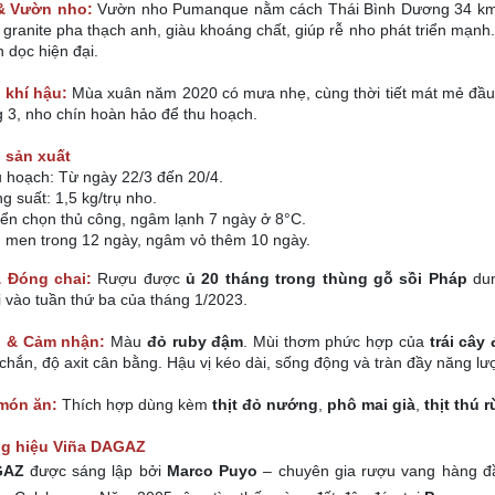
 & Vườn nho:
Vườn nho Pumanque nằm cách Thái Bình Dương 34 km,
t granite pha thạch anh, giàu khoáng chất, giúp rễ nho phát triển mạn
 dọc hiện đại.
n khí hậu:
Mùa xuân năm 2020 có mưa nhẹ, cùng thời tiết mát mẻ đầu
g 3, nho chín hoàn hảo để thu hoạch.
 sản xuất
 hoạch: Từ ngày 22/3 đến 20/4.
g suất: 1,5 kg/trụ nho.
ển chọn thủ công, ngâm lạnh 7 ngày ở 8°C.
 men trong 12 ngày, ngâm vỏ thêm 10 ngày.
& Đóng chai:
Rượu được
ủ 20 tháng trong thùng gỗ sồi Pháp
dun
 vào tuần thứ ba của tháng 1/2023.
ị & Cảm nhận:
Màu
đỏ ruby đậm
. Mùi thơm phức hợp của
trái cây
 chắn, độ axit cân bằng. Hậu vị kéo dài, sống động và tràn đầy năng lư
món ăn:
Thích hợp dùng kèm
thịt đỏ nướng
,
phô mai già
,
thịt thú 
g hiệu Viña DAGAZ
GAZ
được sáng lập bởi
Marco Puyo
– chuyên gia rượu vang hàng đầ