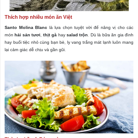
Thích hợp nhiều món ăn Việt
Santo Molina Blanc
là lựa chọn tuyệt vời để nâng vị cho các
món
hải sản tươi
,
thịt gà
hay
salad trộn
. Dù là bữa ăn gia đình
hay buổi tiệc nhỏ cùng bạn bè, ly vang trắng mát lạnh luôn mang
lại cảm giác dễ chịu và gần gũi.