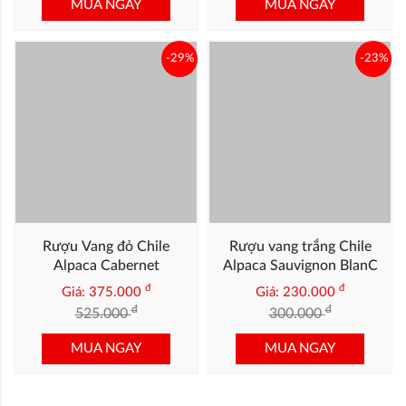
Rượu Vang đỏ Chile
Rượu vang trắng Chile
Alpaca Cabernet
Alpaca Sauvignon BlanC
Sauvignon Premium
đ
đ
Giá: 375.000
Giá: 230.000
đ
đ
525.000
300.000
MUA NGAY
MUA NGAY
LIÊN HỆ MUA HÀNG