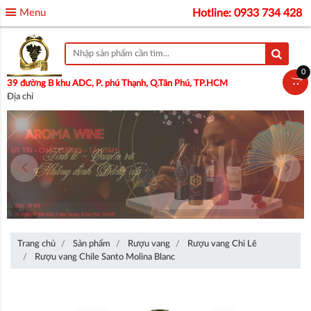
Menu
Hotline: 0933 734 428
0
39 đường B khu ADC, P. phú Thạnh, Q.Tân Phú, TP.HCM
Địa chỉ
Trang chủ
Sản phẩm
Rượu vang
Rượu vang Chi Lê
Rượu vang Chile Santo Molina Blanc