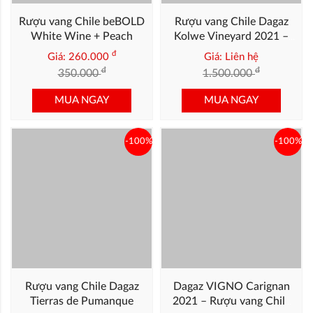
Rượu vang Chile beBOLD
Rượu vang Chile Dagaz
White Wine + Peach
Kolwe Vineyard 2021 –
Cabernet Chile Cao Cấp
đ
Giá: 260.000
Giá: Liên hệ
đ
đ
350.000
1.500.000
MUA NGAY
MUA NGAY
-100%
-100%
Rượu vang Chile Dagaz
Dagaz VIGNO Carignan
Tierras de Pumanque
2021 – Rượu vang Chile
2020 – Cabernet Blend
Từ Nho Lâu Năm Vùng
Giá: Liên hệ
Giá: Liên hệ
Cao Cấp từ Chile
Maule
đ
đ
2.200.000
996.000