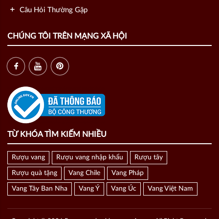
TỪ KHÓA TÌM KIẾM NHIỀU
Rượu vang
Rượu vang nhập khẩu
Rượu tây
Rượu quà tặng
Vang Chile
Vang Pháp
Vang Tây Ban Nha
Vang Ý
Vang Úc
Vang Việt Nam
Copyright © 2026 Ruouvangnhapkhaungon Aroma. All Right Reserved.
Design by BMC
Hôm nay:
538
Hôm qua:
900
Tháng này:
8024
Tổng truy cập:
1439970